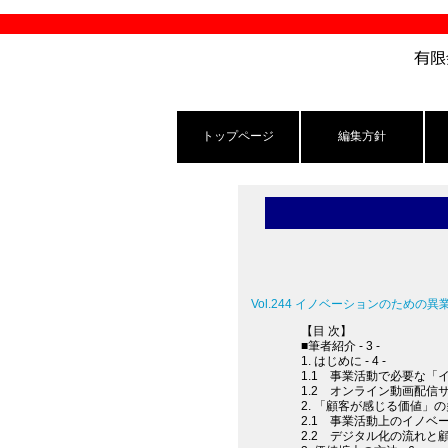
トップページ
編集方針
Vol.244 イノベーションのため
【目 次】
■筆者紹介 - 3 -
1. はじめに - 4 -
1.1 事業活動で必要な「イノ
1.2 オンライン動画配信サ
2. 「顧客が感じる価値」の多様
2.1 事業活動上のイノベーシ
2.2 デジタル化の流れと顧客