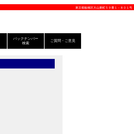
東京都板橋区大山東町５９番１－８０１号
バックナンバー
ご質問・ご意見
検索