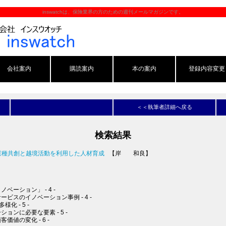
inswatchは、保険業界の方のための週刊メールマガジンです。
会社案内
購読案内
本の案内
登録内容変更
＜＜執筆者詳細へ戻る
検索結果
の異業種共創と越境活動を利用した人材育成
【岸 和良】
ベーション」 - 4 -
ービスのイノベーション事例 - 4 -
化 - 5 -
ョンに必要な要素 - 5 -
価値の変化 - 6 -