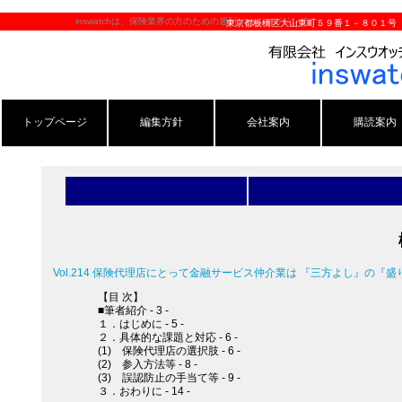
inswatchは、保険業界の方のための週刊メールマガジンです。
東京都板橋区大山東町５９番１－８０１号
トップページ
編集方針
会社案内
購読案内
Vol.214 保険代理店にとって金融サービス仲介業は 『三方よし』の『
【目 次】
■筆者紹介 - 3 -
１．はじめに - 5 -
２．具体的な課題と対応 - 6 -
(1) 保険代理店の選択肢 - 6 -
(2) 参入方法等 - 8 -
(3) 誤認防止の手当て等 - 9 -
３．おわりに - 14 -