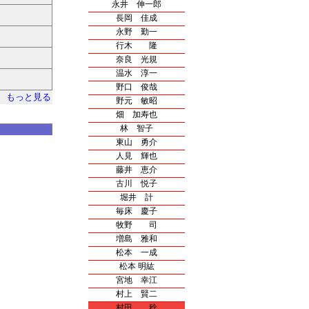
永井 伸一郎
長岡 佳成
永野 勤一
行木 隆
奈良 光規
温水 淳一
野口 俊哉
もっと見る
野元 敏昭
畑 加寿也
林 智子
東山 勇介
人見 輝也
藤井 恵介
古川 悦子
堀井 計
毎床 慶子
牧野 司
増島 雅和
松本 一成
松本 明紘
宮地 幸江
村上 賢二
村田 稔