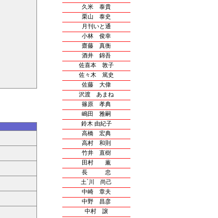
久米 泰貴
栗山 泰史
月刊いと通
小林 俊幸
齋藤 真衡
酒井 錦吾
佐喜本 敦子
佐々木 篤史
佐藤 大偉
沢渡 あまね
篠原 孝典
嶋田 雅嗣
鈴木 由紀子
高橋 宏典
高村 和則
竹井 直樹
田村 薫
長 忠
土`川 尚己
中崎 章夫
中野 昌彦
中村 譲