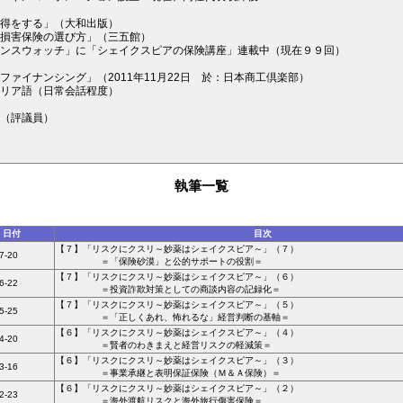
得をする」（大和出版）
損害保険の選び方」（三五館）
ンスウォッチ」に「シェイクスピアの保険講座」連載中（現在９９回）
ファイナンシング」（2011年11月22日 於：日本商工倶楽部）
リア語（日常会話程度）
（評議員）
執筆一覧
日付
目次
【７】「リスクにクスリ～妙薬はシェイクスピア～」（７）
7-20
＝「保険砂漠」と公的サポートの役割＝
【７】「リスクにクスリ～妙薬はシェイクスピア～」（６）
6-22
＝投資詐欺対策としての商談内容の記録化＝
【７】「リスクにクスリ～妙薬はシェイクスピア～」（５）
5-25
＝「正しくあれ、怖れるな」経営判断の基軸＝
【６】「リスクにクスリ～妙薬はシェイクスピア～」（４）
4-20
＝賢者のわきまえと経営リスクの軽減策＝
【６】「リスクにクスリ～妙薬はシェイクスピア～」（３）
3-16
＝事業承継と表明保証保険（Ｍ＆Ａ保険）＝
【６】「リスクにクスリ～妙薬はシェイクスピア～」（２）
2-23
＝海外渡航リスクと海外旅行傷害保険＝