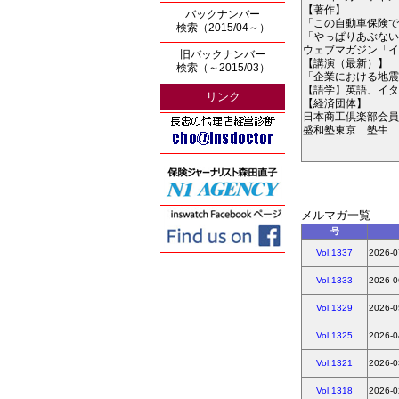
【著作】
バックナンバー
「この自動車保険で
検索（2015/04～）
「やっぱりあぶない
ウェブマガジン「イ
旧バックナンバー
【講演（最新）】
検索（～2015/03）
「企業における地震
【語学】英語、イタ
リンク
【経済団体】
日本商工倶楽部会員
盛和塾東京 塾生
メルマガ一覧
号
Vol.1337
2026-0
Vol.1333
2026-0
Vol.1329
2026-0
Vol.1325
2026-0
Vol.1321
2026-0
Vol.1318
2026-0