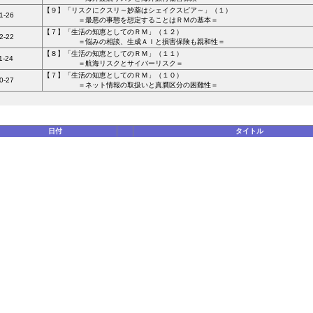
【９】「リスクにクスリ～妙薬はシェイクスピア～」（１）
1-26
＝最悪の事態を想定することはＲＭの基本＝
【７】「生活の知恵としてのＲＭ」（１２）
2-22
＝悩みの相談、生成ＡＩと損害保険も親和性＝
【８】「生活の知恵としてのＲＭ」（１１）
1-24
＝航海リスクとサイバーリスク＝
【７】「生活の知恵としてのＲＭ」（１０）
0-27
＝ネット情報の取扱いと真贋区分の困難性＝
日付
タイトル