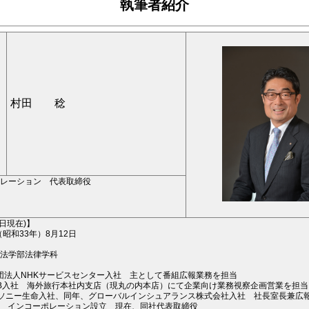
執筆者紹介
村田 稔
レーション 代表取締役
1日現在)】
（昭和33年）8月12日
法学部法律学科
 財団法人NHKサービスセンター入社 主として番組広報業務を担当
 JTB入社 海外旅行本社内支店（現丸の内本店）にて企業向け業務視察企画営業を担当
1年 ソニー生命入社、同年、グローバルインシュアランス株式会社入社 社長室長兼広
キン インコーポレーション設立 現在、同社代表取締役