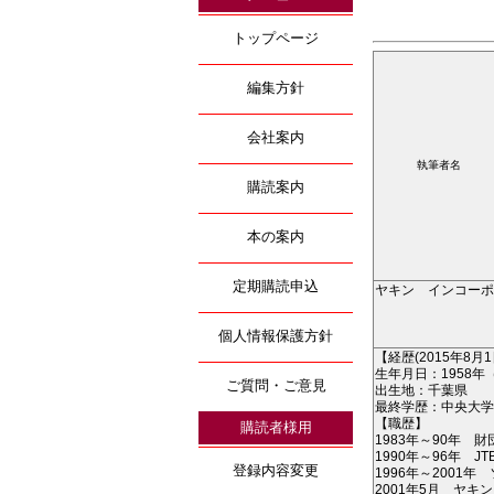
トップページ
編集方針
会社案内
執筆者名
購読案内
本の案内
定期購読申込
ヤキン インコーポ
個人情報保護方針
【経歴(2015年8月
生年月日：1958年
ご質問・ご意見
出生地：千葉県
最終学歴：中央大学
【職歴】
購読者様用
1983年～90年
1990年～96年
登録内容変更
1996年～200
2001年5月 ヤ