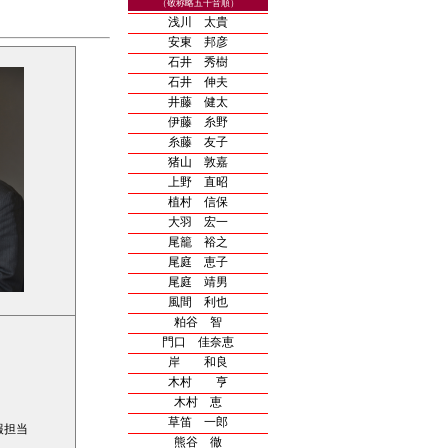
（敬称略五十音順）
浅川 太貴
安東 邦彦
石井 秀樹
石井 伸夫
井藤 健太
伊藤 糸野
糸藤 友子
猪山 敦嘉
上野 直昭
植村 信保
大羽 宏一
尾籠 裕之
尾庭 恵子
尾庭 靖男
風間 利也
粕谷 智
門口 佳奈恵
岸 和良
木村 亨
木村 恵
草笛 一郎
報担当
熊谷 徹