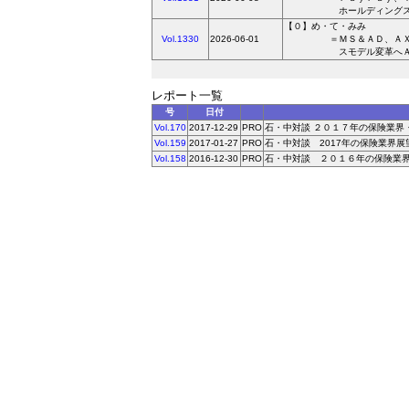
ホールディングスとＡＩ
【０】め・て・みみ
Vol.1330
2026-06-01
＝ＭＳ＆ＡＤ、ＡＸ推進
スモデル変革へＡＩソリ
レポート一覧
号
日付
Vol.170
2017-12-29
PRO
石・中対談 ２０１７年の保険業界
Vol.159
2017-01-27
PRO
石・中対談 2017年の保険業界展
Vol.158
2016-12-30
PRO
石・中対談 ２０１６年の保険業